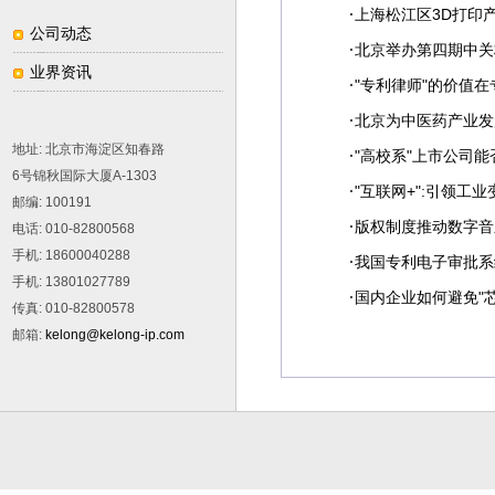
·
上海松江区3D打印
公司动态
·
北京举办第四期中关
业界资讯
·
"专利律师"的价值
·
北京为中医药产业发
地址
:
北京市海淀区知春路
·
"高校系"上市公司
6
号锦秋国际大厦
A-1303
·
"互联网+":引领工
邮编
: 100191
·
版权制度推动数字音
电话
: 010-82800568
手机
: 18600040288
·
我国专利电子审批系
手机
: 13801027789
·
国内企业如何避免"芯
传真
: 010-82800578
邮箱
:
kelong@kelong-ip.com