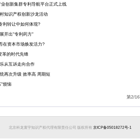
产业创新集群专利导航平台正式上线
村知识产权创新沙龙活动
在专利转让中如何体现?
展开出"专利药方"
能否在资本市场焕发活力?
业变革的时代先锋
乐从互诉走向合作
统再次升级 效率高 周期短
"烦恼
第2/1
北京科龙寰宇知识产权代理有限责任公司 版权所有
京ICP备05018272号-1