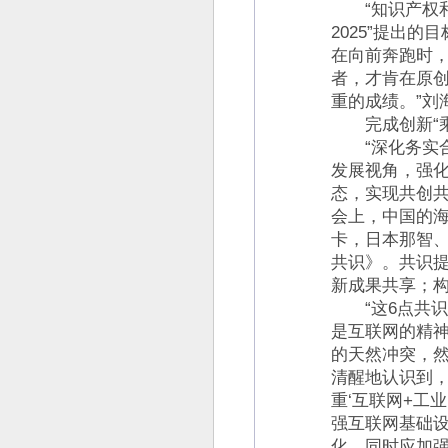
“知识产权和
2025”提出
在向前奔跑时
者，才肯在原
重的成绩。”刘
完成创新“乘
“深化务实合
发展视角，强
态，实现共创共
会上，中国的海
卡，日本那智、
共识》。共识
新成果共享；构
“这6点共识
是互联网的精
的天然冲突，然
清醒地认识到
重‘互联网+工
强互联网基础
化，同时应加强