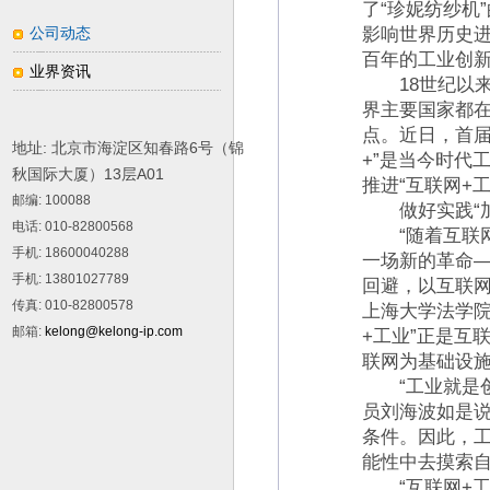
了“珍妮纺纱机
公司动态
影响世界历史
百年的工业创
业界资讯
18世纪以来
界主要国家都
点。近日，首届
地址: 北京市海淀区知春路6号（锦
+”是当今时代
秋国际大厦）13层A01
推进“互联网+
邮编
: 100088
做好实践“加
电话
: 010-82800568
“随着互联网
手机
: 18600040288
一场新的革命
手机
: 13801027789
回避，以互联网
传真
: 010-82800578
上海大学法学院
邮箱
:
kelong@kelong-ip.com
+工业”正是互
联网为基础设
“工业就是创
员刘海波如是说
条件。因此，
能性中去摸索自
“互联网+工