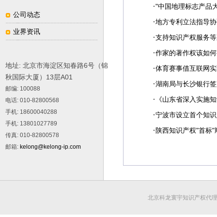
·
"中国地理标志产品
公司动态
·
地方专利立法指导协
业界资讯
·
支持知识产权服务等
·
作家的著作权该如何
地址: 北京市海淀区知春路6号（锦
·
体育赛事借互联网实
秋国际大厦）13层A01
·
湖南局与长沙银行签
邮编
: 100088
·
《山东省深入实施知识
电话
: 010-82800568
手机
: 18600040288
·
宁波市设立首个知识
手机
: 13801027789
·
陕西知识产权"首标
传真
: 010-82800578
邮箱
:
kelong@kelong-ip.com
北京科龙寰宇知识产权代理