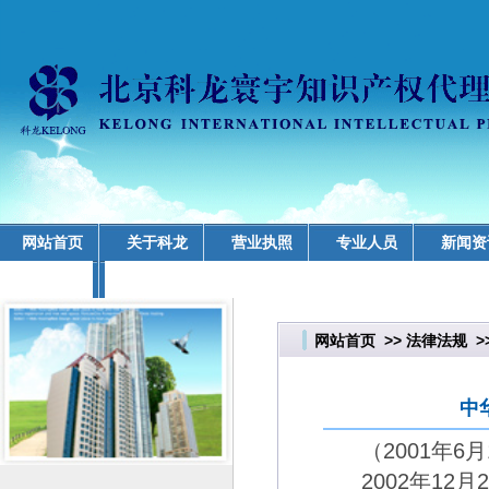
网站首页
关于科龙
营业执照
专业人员
新闻资
业务领域
网站首页
>>
法律法规
>
中
（
2001
年
6
月
2002
年
12
月
2