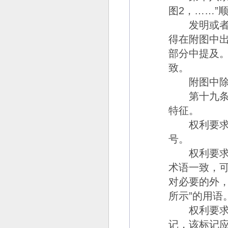
图
2
，
……”
发明或者实
得在附图中
部分中提及
致。
附图中除必
第十九
特征。
权利要求书
号。
权利要求书
术语一致，
对必要的外
所示
”
的用语
权利要求中
记，该标记