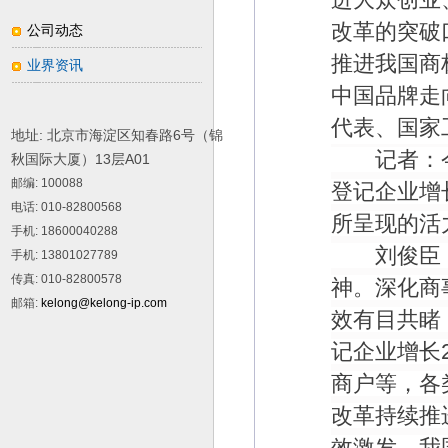
改革的突破
公司动态
推进我国商
业界资讯
中国品牌走
代表、国家
地址: 北京市海淀区知春路6号（锦
记者：今
秋国际大厦）13层A01
邮编
: 100088
登记企业增
电话
: 010-82800568
所呈现的活
手机
: 18600040288
刘俊臣：
手机
: 13801027789
传真
: 010-82800578
神。深化商
邮箱
:
kelong@kelong-ip.com
效有目共睹
记企业增长
商户等，各
改革持续推
效激发，我