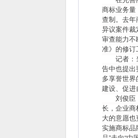
商标业务量
查制。去年
异议案件裁
审查能力不
准》的修订
记者：当
告中也提出
多享誉世界
建设、促进
刘俊臣：
长，企业商
大的意愿也
实施商标品
品
”
走向
“
中