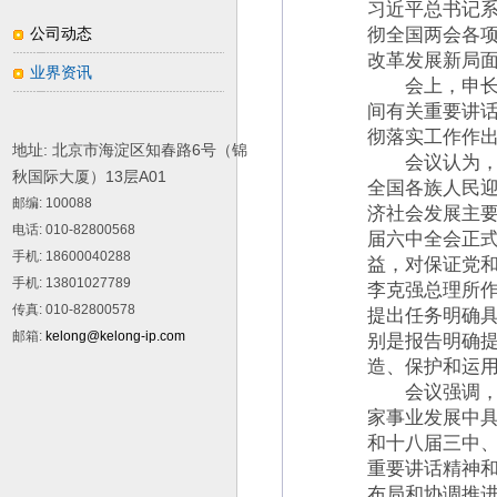
习近平总书记
公司动态
彻全国两会各
改革发展新局
业界资讯
会上，申长雨
间有关重要讲
彻落实工作作
地址: 北京市海淀区知春路6号（锦
会议认为，过
秋国际大厦）13层A01
全国各族人民
邮编
: 100088
济社会发展主要
电话
: 010-82800568
届六中全会正
手机
: 18600040288
益，对保证党
手机
: 13801027789
李克强总理所
传真
: 010-82800578
提出任务明确
邮箱
:
kelong@kelong-ip.com
别是报告明确
造、保护和运
会议强调，今
家事业发展中
和十八届三中
重要讲话精神和
布局和协调推进